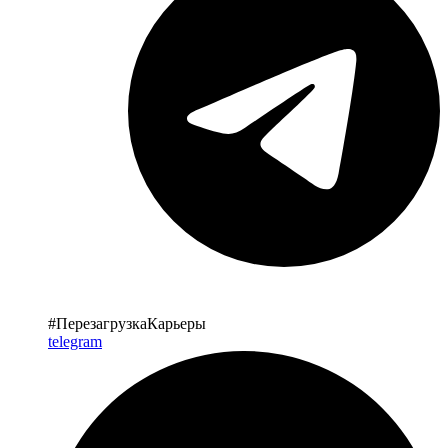
#ПерезагрузкаКарьеры
telegram