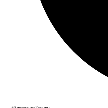
#ПерезагрузкаКарьеры