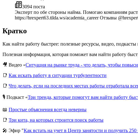
3094
поста
Эксперт по обе стороны найма. Помогаю компаниям раст
https://hrexpert63.tilda.ws/academia_career Отзывы @hrexp
Кратко
Как найти работу быстрее: полезные ресурсы, видео, подкасты
Полезная информация, которая поможет вам найти работу быст
🎥 Видео «
Ситуация на рынке труда - что делать, чтобы повыс
📑
Как искать работу в ситуации турбулентности
📑
Что делать, если на последних местах работы отработала вс
🎙 Подкаст «
Три тренда, которые помогут вам найти работу быс
📖
Простые объяснения всегда неверны
📑
Три кита, на которых строится поиск работы
🎤 Эфир "
Как встать на учет в Центр занятости и получить 250