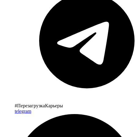
#ПерезагрузкаКарьеры
telegram