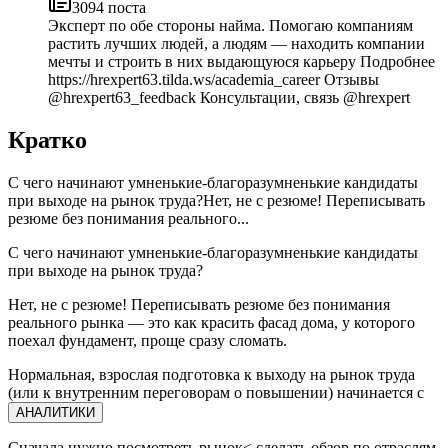
3094
поста
Эксперт по обе стороны найма. Помогаю компаниям
растить лучших людей, а людям — находить компании
мечты и строить в них выдающуюся карьеру Подробнее
https://hrexpert63.tilda.ws/academia_career Отзывы
@hrexpert63_feedback Консультации, связь @hrexpert
Кратко
С чего начинают умненькие-благоразумненькие кандидаты
при выходе на рынок труда?Нет, не с резюме! Переписывать
резюме без понимания реального...
С чего начинают умненькие-благоразумненькие кандидаты
при выходе на рынок труда?
Нет, не с резюме! Переписывать резюме без понимания
реального рынка — это как красить фасад дома, у которого
поехал фундамент, проще сразу сломать.
Нормальная, взрослая подготовка к выходу на рынок труда
(или к внутренним переговорам о повышении) начинается с
АНАЛИТИКИ
Сначала нужно посмотреть рынок≤ сделать обзор по отраслям,