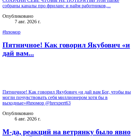
СОХРАНИ СЕБЕ ЧТОБЫ НЕ ПОТЕРЯТЬВ этой папке
собраны каналы про фриланс и найм работников,...
Опубликовано
7 авг. 2026 г.
#hrюмор
Пятничное! Как говорил Якубович «и
дай вам...
Пятничное! Как говорил Якубович «и дай вам Бог, чтобы вы
могли почувствовать себя миллионером хотя бы в
выходные»#hrюмор @hrexpert63
Опубликовано
6 авг. 2026 г.
М-да, реакций на ветрянку было явно