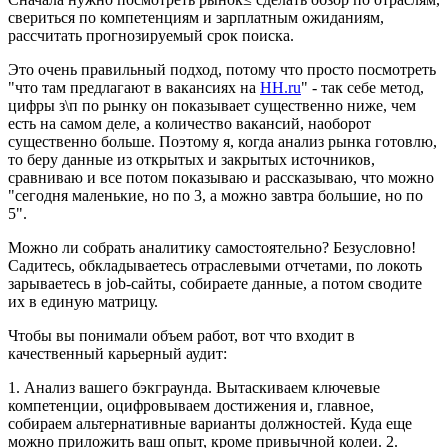
свериться по компетенциям и зарплатным ожиданиям,
рассчитать прогнозируемый срок поиска.
Это очень правильный подход, потому что просто посмотреть
"что там предлагают в вакансиях на
HH.ru
" - так себе метод,
цифры з\п по рынку он показывает существенно ниже, чем
есть на самом деле, а количество вакансий, наоборот
существенно больше. Поэтому я, когда анализ рынка готовлю,
то беру данные из открытых и закрытых источников,
сравниваю и все потом показываю и рассказываю, что можно
"сегодня маленькие, но по 3, а можно завтра большие, но по
5".
Можно ли собрать аналитику самостоятельно? Безусловно!
Садитесь, обкладываетесь отраслевыми отчетами, по локоть
зарываетесь в job-сайты, собираете данные, а потом сводите
их в единую матрицу.
Чтобы вы понимали объем работ, вот что входит в
качественный карьерный аудит:
1. Анализ вашего бэкграунда.
Вытаскиваем ключевые
компетенции, оцифровываем достижения и, главное,
собираем альтернативные варианты должностей. Куда еще
можно приложить ваш опыт, кроме привычной колеи.
2.