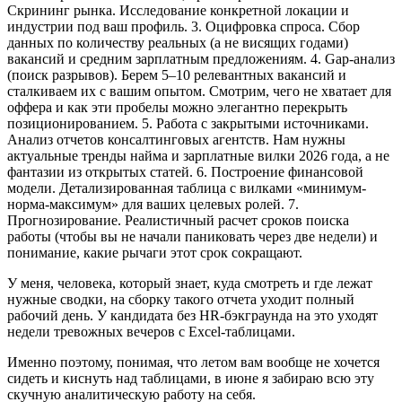
Скрининг рынка.
Исследование конкретной локации и
индустрии под ваш профиль.
3. Оцифровка спроса.
Сбор
данных по количеству реальных (а не висящих годами)
вакансий и средним зарплатным предложениям.
4
.
Gap-анализ
(поиск разрывов).
Берем 5–10 релевантных вакансий и
сталкиваем их с вашим опытом. Смотрим, чего не хватает для
оффера и как эти пробелы можно элегантно перекрыть
позиционированием.
5. Работа с закрытыми источниками.
Анализ отчетов консалтинговых агентств. Нам нужны
актуальные тренды найма и зарплатные вилки 2026 года, а не
фантазии из открытых статей.
6. Построение финансовой
модели.
Детализированная таблица с вилками «минимум-
норма-максимум» для ваших целевых ролей.
7.
Прогнозирование.
Реалистичный расчет сроков поиска
работы (чтобы вы не начали паниковать через две недели) и
понимание, какие рычаги этот срок сокращают.
У меня, человека, который знает, куда смотреть и где лежат
нужные сводки, на сборку такого отчета уходит полный
рабочий день. У кандидата без HR-бэкграунда на это уходят
недели тревожных вечеров с Excel-таблицами.
Именно поэтому, понимая, что летом вам вообще не хочется
сидеть и киснуть над таблицами, в июне я забираю всю эту
скучную аналитическую работу на себя.