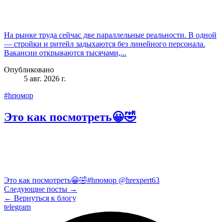
На рынке труда сейчас две параллельные реальности. В одной
— стройки и ритейл задыхаются без линейного персонала.
Вакансии открываются тысячами,...
Опубликовано
5 авг. 2026 г.
#hrюмор
Это как посмотреть😀🤣
Это как посмотреть😀🤣#hrюмор @hrexpert63
Следующие посты →
← Вернуться к блогу
telegram