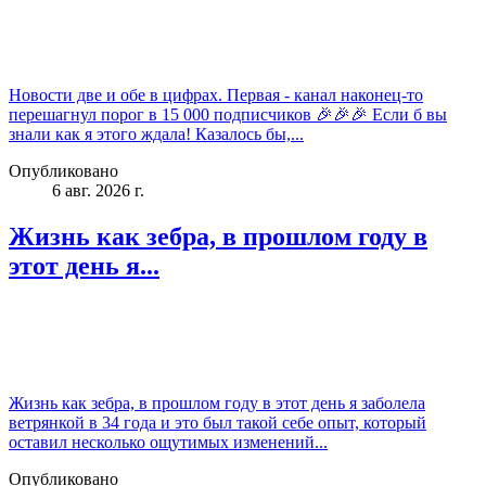
Новости две и обе в цифрах. Первая - канал наконец-то
перешагнул порог в 15 000 подписчиков 🎉🎉🎉 Если б вы
знали как я этого ждала! Казалось бы,...
Опубликовано
6 авг. 2026 г.
Жизнь как зебра, в прошлом году в
этот день я...
Жизнь как зебра, в прошлом году в этот день я заболела
ветрянкой в 34 года и это был такой себе опыт, который
оставил несколько ощутимых изменений...
Опубликовано