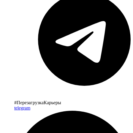
#ПерезагрузкаКарьеры
telegram