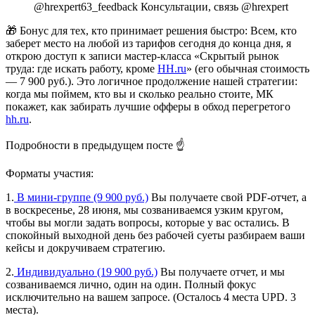
@hrexpert63_feedback Консультации, связь @hrexpert
🎁 Бонус для тех, кто принимает решения быстро:
Всем, кто
заберет место на любой из тарифов сегодня до конца дня, я
открою доступ к записи мастер-класса «Скрытый рынок
труда: где искать работу, кроме
HH.ru
» (его обычная стоимость
— 7 900 руб.). Это логичное продолжение нашей стратегии:
когда мы поймем, кто вы и сколько реально стоите, МК
покажет, как забирать лучшие офферы в обход перегретого
hh.ru
.
Подробности в предыдущем посте ☝️
Форматы участия:
1.
В мини-группе (9 900 руб.)
Вы получаете свой PDF-отчет, а
в воскресенье, 28 июня, мы созваниваемся узким кругом,
чтобы вы могли задать вопросы, которые у вас остались. В
спокойный выходной день без рабочей суеты разбираем ваши
кейсы и докручиваем стратегию.
2.
Индивидуально (19 900 руб.)
Вы получаете отчет, и мы
созваниваемся лично, один на один. Полный фокус
исключительно на вашем запросе.
(Осталось
4 места
UPD. 3
места
).