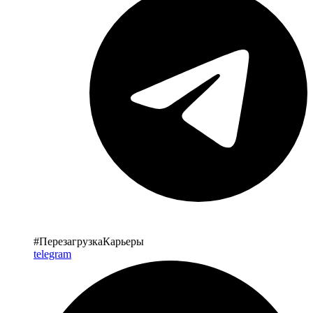
#ПерезагрузкаКарьеры
telegram