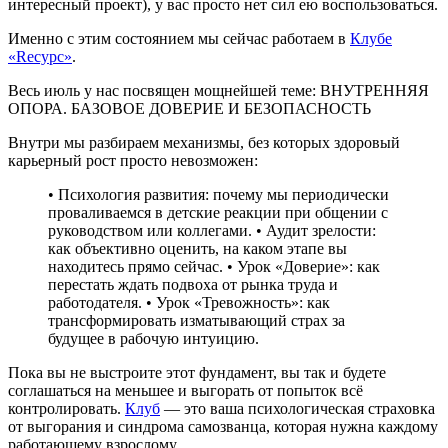
интересный проект), у вас просто нет сил ею воспользоваться.
Именно с этим состоянием мы сейчас работаем в
Клубе
«Reсурс»
.
Весь июль у нас посвящен мощнейшей т
еме: ВНУТРЕННЯЯ
ОПОРА. БАЗОВОЕ ДОВЕРИЕ И БЕЗОПАСНОСТЬ
Внутри мы разбираем механизмы, без которых здоровый
карьерный рост просто невозможен:
• Психология развития:
почему мы периодически
проваливаемся в детские реакции при общении с
руководством или коллегами.
• Аудит зрелости:
как объективно оценить, на каком этапе вы
находитесь прямо сейчас.
• Урок «Доверие»:
как
перестать ждать подвоха от рынка труда и
работодателя.
• Урок «Тревожность»:
как
трансформировать изматывающий страх за
будущее в рабочую интуицию.
Пока вы не выстроите этот фундамент, вы так и будете
соглашаться на меньшее и выгорать от попыток всё
контролировать.
Клуб
— это ваша психологическая страховка
от выгорания и синдрома самозванца, которая нужна каждому
работающему взрослому.