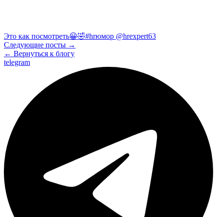
Это как посмотреть😀🤣#hrюмор @hrexpert63
Следующие посты →
← Вернуться к блогу
telegram