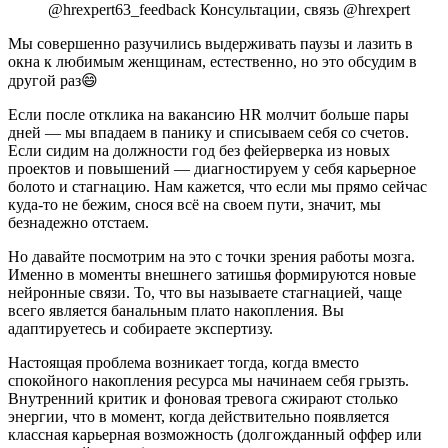
@hrexpert63_feedback Консультации, связь @hrexpert
Мы совершенно разучились выдерживать паузы и
лазить в
окна к любимым женщинам, естественно, но это обсудим в
другой раз
😄
Если после отклика на вакансию HR молчит больше пары
дней — мы впадаем в панику и списываем себя со счетов.
Если сидим на должности год без фейерверка из новых
проектов и повышений — диагностируем у себя карьерное
болото и стагнацию. Нам кажется, что если мы прямо сейчас
куда-то не бежим, снося всё на своем пути, значит, мы
безнадежно отстаем.
Но давайте посмотрим на это с точки зрения работы мозга.
Именно в моменты внешнего затишья формируются новые
нейронные связи. То, что вы называете стагнацией, чаще
всего является банальным плато накопления.
Вы
адаптируетесь и собираете экспертизу.
Настоящая проблема возникает тогда, когда вместо
спокойного накопления ресурса мы начинаем себя грызть.
Внутренний критик и фоновая тревога сжирают столько
энергии, что в момент, когда действительно появляется
классная карьерная возможность (долгожданный оффер или