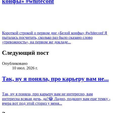
конфы» #whiteconf
Короткой строкой о первом дне «Белой конфы» #whiteconf Я
пыталась посчитать, сколько раз было сказано слово
«тревожность», на первом же докладе...
Следующий пост
Опубликовано
10 июл. 2026 г.
Так, ну я поняла, про карьеру вам не...
Так, ну я поняла, про карьеру вам не интересно, вам
интересна всякая дичь, да?😂 Ладно, подкину вам еще темку -
вчера вот под этой сториз у меня...