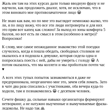
Жаль им там на этих курсах дали только вводную фразу и не
научили, как продолжить диалог, хотя, не исключаю, что в
этом виновато мое противозачаточное лицо 😀
Не знаю как вам, но по мне это выглядит немножко жалко, что
ли, я по лицу вижу, что все эти люди интроверты и для них
это прям вот капец как сложно! За выход из зоны комфорта 5
баллов, но вот есть ли смысл в этом (особенно в метро)?
Вопросики!
К слову, мое самое неожиданное знакомство этой поездки
случилось, когда я пошла обедать, свободных столиков не
оказалось и я подошла к девушке, которая сидела одна и
попросилась поесть с ней, дабы не умереть с голоду 😀 А
потом оказалось, что мы коллеги и мы проболтали почти час
♥️
А всех этих тупых попыток зазнакомиться я даже не
предпринимала, неорганично мне это, зачем себя ломать. Зато
в чате два раза списались с участниками, оба вечера куда-то
ходили, там и познакомились 😀 с десятком человек.
Сечете фишку да, сильные навыки организатора формируют
нетворкинг, а не натужно выученные и вымучиваемые фразы-
ледоколы. Не надо так 🙏