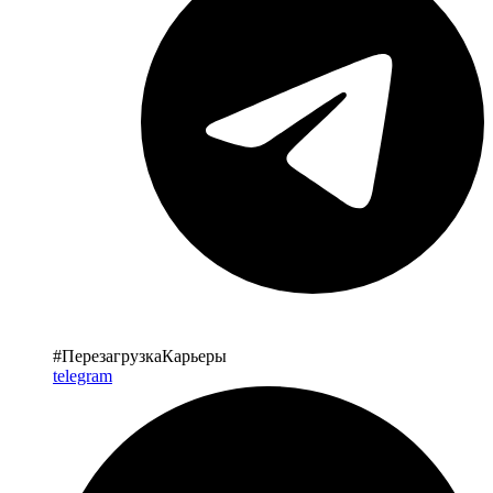
#ПерезагрузкаКарьеры
telegram