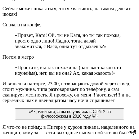
Сейчас может показаться, что я хвастаюсь, на самом деле я в
шоках!
Сначала на конфе,
«Привет, Катя! Ой, ты не Катя, но ты так похожа,
просто одно лицо! Ладно, тогда давай
знакомиться, я Вася, одна тут отдыхаешь?»
Потом в метро
«Простите, вы так похожи на (называет какого-то
ноунейма), нет, вы не она? Ах, какая жалость!»
И вишенка на торте, 23.00, возвращаюсь домой через сквер,
стоит мужчина, типа разговаривает по телефону, а сам
сканирует местность. Я прохожу, он меня !!!догоняет!!! и на
серьезных щах в двенадцатом часу ночи спрашивает
«Ах, извините, а вы не учились в СПбГУ на
философском в 2016 году 🤣»
Я что-то не пойму, в Питере у курсов пикапа, нацеленного на
женщин, кому за… в эти выходные выпускной что ли был?!🤣