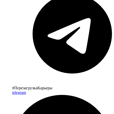
#ПерезагрузкаКарьеры
telegram