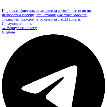
На днях я официально завершила летний интенсив по
нейросетям.Вообще, эта история уже стала хорошей
традицией. Каждое лето, начиная с 2023 года, я...
Следующие посты →
← Вернуться к блогу
telegram