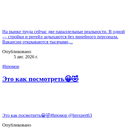
На рынке труда сейчас две параллельные реальности. В одной
— стройки и ритейл задыхаются без линейного персонала.
Вакансии открываются тысячами,...
Опубликовано
5 авг. 2026 г.
#hrюмор
Это как посмотреть😀🤣
Это как посмотреть😀🤣#hrюмор @hrexpert63
Опубликовано