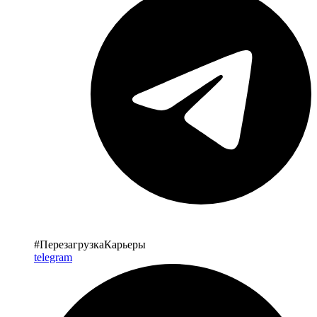
#ПерезагрузкаКарьеры
telegram