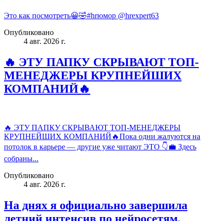
Это как посмотреть😀🤣#hrюмор @hrexpert63
Опубликовано
4 авг. 2026 г.
🔥 ЭТУ ПАПКУ СКРЫВАЮТ ТОП-
МЕНЕДЖЕРЫ КРУПНЕЙШИХ
КОМПАНИЙ🔥
🔥 ЭТУ ПАПКУ СКРЫВАЮТ ТОП-МЕНЕДЖЕРЫ
КРУПНЕЙШИХ КОМПАНИЙ🔥Пока одни жалуются на
потолок в карьере — другие уже читают ЭТО 👇💼 Здесь
собраны...
Опубликовано
4 авг. 2026 г.
На днях я официально завершила
летний интенсив по нейросетям.