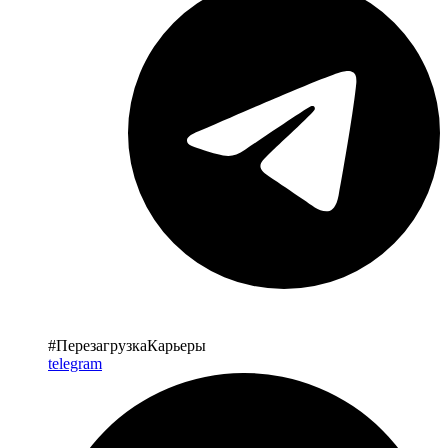
#ПерезагрузкаКарьеры
telegram