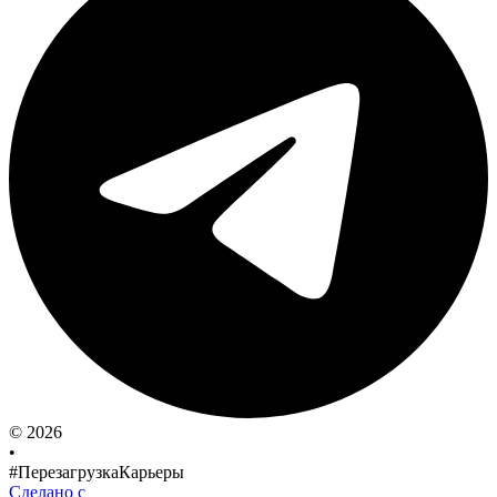
© 2026
•
#ПерезагрузкаКарьеры
Сделано с