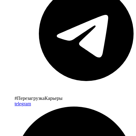
#ПерезагрузкаКарьеры
telegram