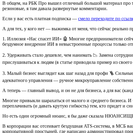
В общем, на РБК Про вышел отличный большой материал про то
резиновые, я там давала развернутые комментарии.
Если у вас есть платная подписка —
смело переходите по ссыл
А для тех, у кого нет — выжимка от меня, что сейчас реально 
1. Иллюзия «Нас спасет ИИ» 🤖
Многие предприниматели сейчас
бездумное внедрение ИИ в невыстроенные процессы только от
2. Удерживать стало дешевле, чем нанимать 📉
Замена сотрудни
прислушиваться к людям
(в статье приводила пример из своего
3. Малый бизнес выглядит как шаг назад для профи 🪜
Сильные 
адекватного управления — ручное микроуправление собственни
А теперь — главный вывод, и он не для бизнеса, а для вас (кан
Многие привыкли шарахаться от малого и среднего бизнеса.
И
переплачивать (и давать крутую гибкость) тем, кто придет и сн
Но есть один огромный нюанс
, я бы даже сказала НЮАНСИЩ
В корпорации вас отсеивает бездушная ATS-система, в МСБ ва
корпоративной простыней, где написано
администрировал про