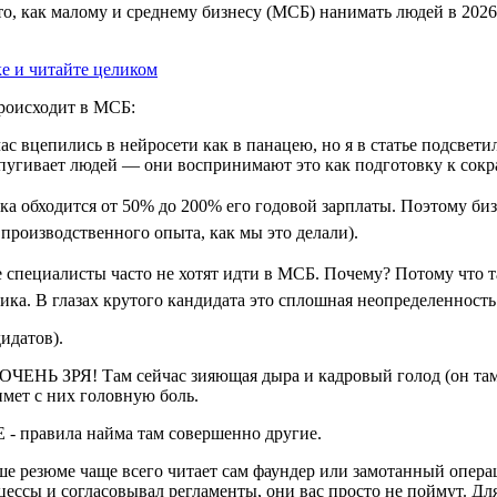
, как малому и среднему бизнесу (МСБ) нанимать людей в 2026 
ке и читайте целиком
происходит в МСБ:
 вцепились в нейросети как в панацею, но я в статье подсвети
пугивает людей — они воспринимают это как подготовку к сок
ка обходится от 50% до 200% его годовой зарплаты. Поэтому биз
 производственного опыта, как мы это делали).
специалисты часто не хотят идти в МСБ. Почему? Потому что та
ка. В глазах крутого кандидата это сплошная неопределенность
дидатов).
 ОЧЕНЬ ЗРЯ
! Там сейчас зияющая дыра и кадровый голод (он там
имет с них головную боль.
Е
- правила найма там совершенно другие.
ше резюме чаще всего читает сам фаундер или замотанный опера
цессы
и
согласовывал регламенты
, они вас просто не поймут. Д