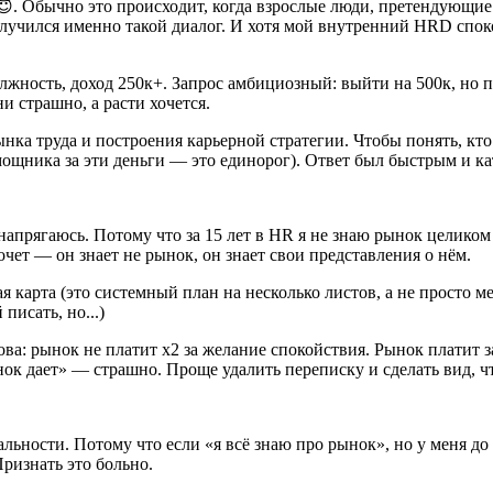
. Обычно это происходит, когда взрослые люди, претендующие
 случился именно такой диалог. И хотя мой внутренний HRD спок
жность, доход 250к+. Запрос амбициозный: выйти на 500к, но пр
и страшно, а расти хочется.
ынка труда и построения карьерной стратегии. Чтобы понять, к
омощника за эти деньги — это единорог). Ответ был быстрым и к
напрягаюсь. Потому что за 15 лет в HR я
не знаю рынок целиком
очет — он знает не рынок, он знает свои представления о нём.
я карта (это системный план на несколько листов, а не просто м
 писать, но...)
ова:
рынок не платит х2 за желание спокойствия. Рынок платит за
ок дает» — страшно. Проще удалить переписку и сделать вид, чт
альности. Потому что если «я всё знаю про рынок», но у меня до
Признать это больно.