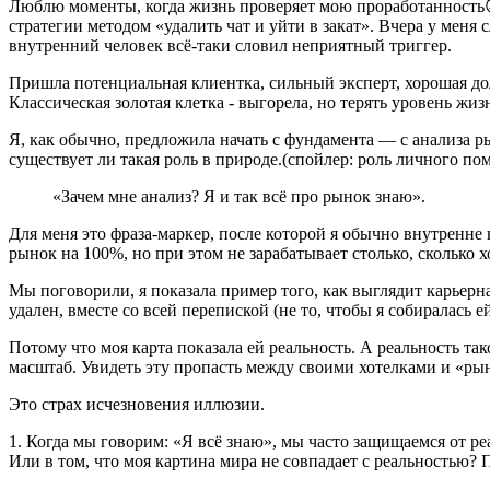
Люблю моменты, когда жизнь проверяет мою проработанность
стратегии методом
«удалить чат и уйти в закат»
. Вчера у меня
внутренний человек всё-таки словил неприятный триггер.
Пришла потенциальная клиентка, сильный эксперт, хорошая дол
Классическая золотая клетка - выгорела, но терять уровень жизн
Я, как обычно, предложила начать с фундамента — с анализа р
существует ли такая роль в природе.(спойлер: роль личного п
«Зачем мне анализ? Я и так всё про рынок знаю».
Для меня это фраза-маркер, после которой я обычно внутренне 
рынок на 100%, но при этом не зарабатывает столько, сколько х
Мы поговорили, я показала пример того, как выглядит карьерна
удален, вместе со всей перепиской
(
не то, чтобы я собиралась ей
Потому что моя карта показала ей реальность. А реальность так
масштаб.
Увидеть эту пропасть между своими хотелками и «рын
Это страх исчезновения иллюзии.
1. Когда мы говорим: «Я всё знаю», мы часто защищаемся от ре
Или в том, что моя картина мира не совпадает с реальностью? 