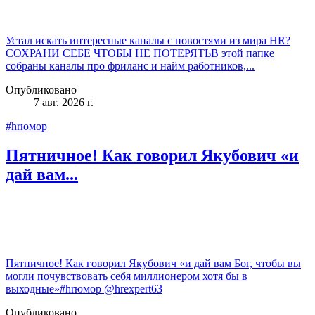
Устал искать интересные каналы с новостями из мира HR?
СОХРАНИ СЕБЕ ЧТОБЫ НЕ ПОТЕРЯТЬВ этой папке
собраны каналы про фриланс и найм работников,...
Опубликовано
7 авг. 2026 г.
#hrюмор
Пятничное! Как говорил Якубович «и
дай вам...
Пятничное! Как говорил Якубович «и дай вам Бог, чтобы вы
могли почувствовать себя миллионером хотя бы в
выходные»#hrюмор @hrexpert63
Опубликовано