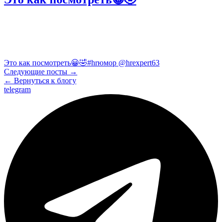
Это как посмотреть😀🤣#hrюмор @hrexpert63
Следующие посты →
← Вернуться к блогу
telegram