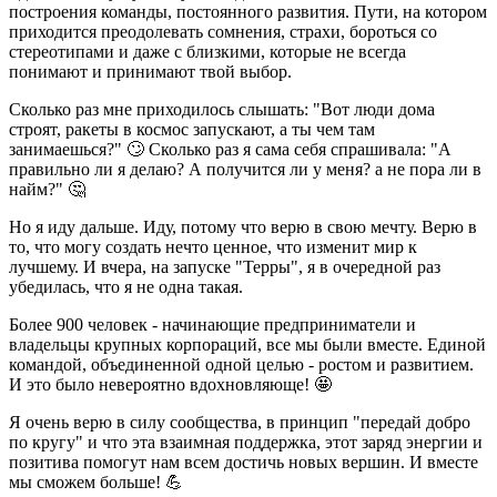
построения команды, постоянного развития. Пути, на котором
приходится преодолевать сомнения, страхи, бороться со
стереотипами и даже с близкими, которые не всегда
понимают и принимают твой выбор.
Сколько раз мне приходилось слышать:
"Вот люди дома
строят, ракеты в космос запускают, а ты чем там
занимаеш
ься?" 🙄 Сколько раз я сама себя спрашивала:
"А
правильно ли я делаю? А получится ли у меня? а не пора ли в
найм?"
🤔
Но я иду дальше. Иду, потому что верю в свою мечту. Верю в
то, что могу создать нечто ценное, что изменит мир к
лучшему. И вчера, на запуске "Терры", я в очередной раз
убедилась, что я не одна такая.
Более 900 человек - начинающие предприниматели и
владельцы крупных корпораций, все мы были вместе. Единой
командой, объединенной одной целью - ростом и развитием.
И это было невероятно вдохновляюще! 🤩
Я очень верю в силу сообщества, в принцип "передай добро
по кругу" и что эта взаимная поддержка, этот заряд энергии и
позитива помогут нам всем достичь новых вершин. И вместе
мы сможем больше! 💪