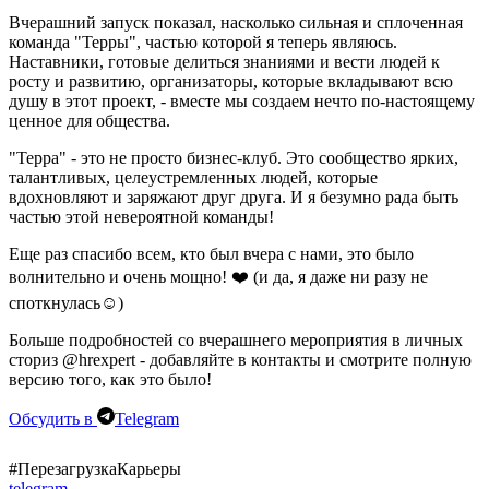
Вчерашний запуск показал, насколько сильная и сплоченная
команда "Терры", частью которой я теперь являюсь.
Наставники, готовые делиться знаниями и вести людей к
росту и развитию, организаторы, которые вкладывают всю
душу в этот проект, - вместе мы создаем нечто по-настоящему
ценное для общества.
"Терра" - это не просто бизнес-клуб. Это сообщество ярких,
талантливых, целеустремленных людей, которые
вдохновляют и заряжают друг друга. И я безумно рада быть
частью этой невероятной команды!
Еще раз спасибо всем, кто был вчера с нами, это было
волнительно и очень мощно! ❤️
(и да, я даже ни разу не
споткнулась☺️)
Больше подробностей со вчерашнего мероприятия в личных
сториз
@hrexpert
- добавляйте в контакты и смотрите полную
версию того, как это было!
Обсудить в
Telegram
#ПерезагрузкаКарьеры
telegram