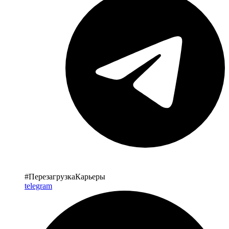
#ПерезагрузкаКарьеры
telegram