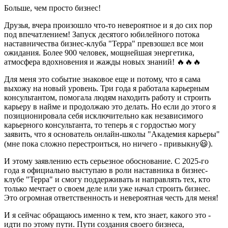
Больше, чем просто бизнес!
Друзья, вчера произошло что-то невероятное и я до сих пор
под впечатлением! Запуск десятого юбилейного потока
наставничества бизнес-клуба "Терра" превзошел все мои
ожидания. Более 900 человек, мощнейшая энергетика,
атмосфера вдохновения и жажды новых знаний! 🔥🔥🔥
Для меня это событие знаковое еще и потому, что я сама
выхожу на новый уровень. Три года я работала карьерным
консультантом, помогала людям находить работу и строить
карьеру в найме и продолжаю это делать. Но если до этого я
позиционировала себя исключительно как независимого
карьерного консультанта, то теперь я с гордостью могу
заявить, что я основатель онлайн-школы "Академия карьеры"
(мне пока сложно перестроиться, но ничего - привыкну😃).
И этому заявлению есть серьезное обоснование.
С 2025-го
года я официально выступаю в роли наставника в бизнес-
клубе "Терра" и смогу поддерживать и направлять тех, кто
только мечтает о своем деле или уже начал строить бизнес.
Это огромная ответственность и невероятная честь для меня!
И я сейчас обращаюсь именно к тем, кто знает, какого это -
идти по этому пути. Пути создания своего бизнеса,