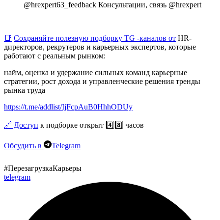
@hrexpert63_feedback Консультации, связь @hrexpert
📑
Сохраняйте полезную подборку TG -каналов от
HR-
директоров, рекрутеров и карьерных экспертов, которые
работают с реальным рынком:
найм, оценка и удержание сильных команд карьерные
стратегии, рост дохода и управленческие решения
тренды
рынка труда
https://t.me/addlist/IjFcpAuB0HhhODUy
🔗 Доступ
к подборке открыт 4️⃣8️⃣ часов
Обсудить в
Telegram
#ПерезагрузкаКарьеры
telegram