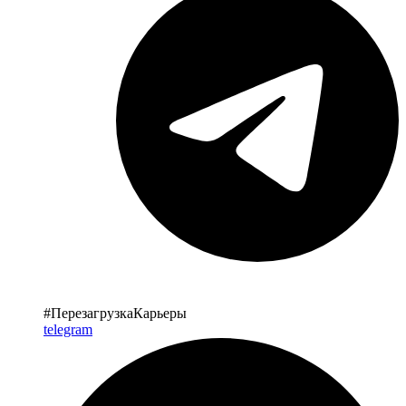
#ПерезагрузкаКарьеры
telegram