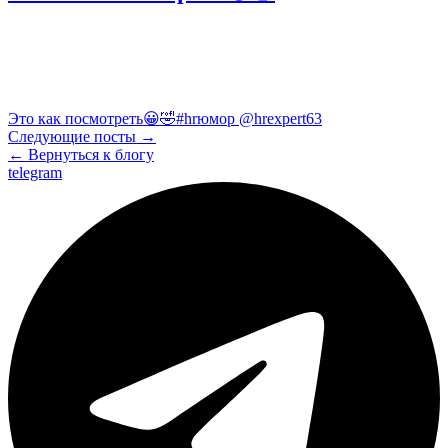
Это как посмотреть😀🤣#hrюмор @hrexpert63
Следующие посты →
← Вернуться к блогу
telegram