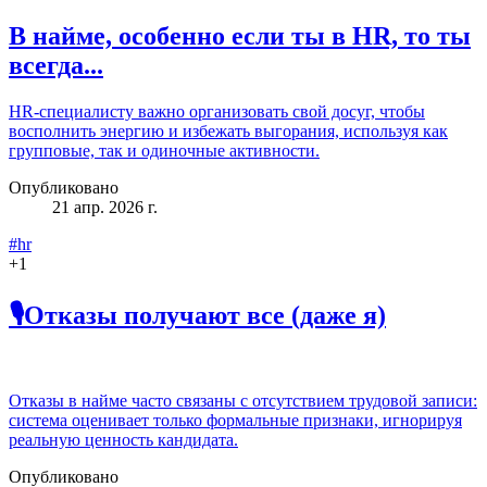
В найме, особенно если ты в HR, то ты
всегда...
HR‑специалисту важно организовать свой досуг, чтобы
восполнить энергию и избежать выгорания, используя как
групповые, так и одиночные активности.
Опубликовано
21 апр. 2026 г.
#hr
+
1
🎙Отказы получают все (даже я)
Отказы в найме часто связаны с отсутствием трудовой записи:
система оценивает только формальные признаки, игнорируя
реальную ценность кандидата.
Опубликовано