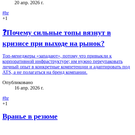
20 апр. 2026 г.
#hr
+
1
❓Почему сильные топы вязнут в
кризисе при выходе на рынок?
Топ‑менеджеры «западают», потому что привыкли к
корпоративной инфраструктуре; им нужно переупаковать
личный опыт в конкретные компетенции и адаптировать под
ATS, а не полагаться на бренд компании.
Опубликовано
16 апр. 2026 г.
#hr
+
1
Вранье в резюме