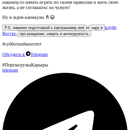
наконец-то начать играть по своим правилам и жить свою
жизнь, а не соглашатьс на чужую!
Ну и ждем каникулы 🤞😂
и
клубе
P.S. навеяно подготовкой к завтрашнему веб
нару в
Rесурс,
про рождение, смерть и антихрупкость
#субботнийконтент
Обсудить в
Telegram
#ПерезагрузкаКарьеры
telegram