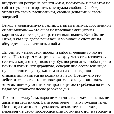
внутренний ресурс на все эти «мам, посмотри» и при этом не
сойти с ума от выгорания, мне нужна свобода. Свобода
управлять своим расписанием, своими деньгами и своей
энергией.
Выход в независимую практику, а затем и запуск собственной
онлайн-школы — это была не красивая амбициозная
картинка, а своего рода стратегия выживания.
Если бы не
Ника, я бы еще долго решалась и мирилась с системным
абсурдом и органичениями найма.
Да, сейчас у меня свой проект и работы меньше точно не
стало. Но теперь я сама решаю, когда у меня стратегическая
сессия, а когда я закрываю ноутбук посреди дня, чтобы просто
пойти и купить эту дурацкую, совершенно бессмысленную
пупырчатую игрушку, как там она называется, или
отправиться кататься на роликах в парк. Потому что это
действительно то, что не повторится и я хочу принимать в
этом активное участие, а не просто целовать ребенка на ночь,
падая от усталости после рабочего дня.
Так что, пожалуйста, дорогие мои читатели мамы и папы, н
е
давите на себя виной. Быть родителем — это тяжелый труд.
Но иногда именно эта усталость заставляет нас встать,
перевернуть свою профессиональную жизнь с ног на голову и