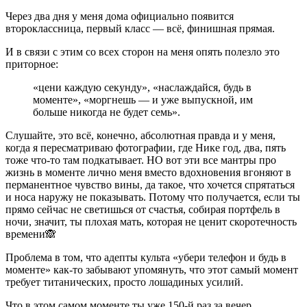
Через два дня у меня дома официально появится
второклассница, первый класс — всё, финишная прямая.
И в связи с этим со всех сторон на меня опять полезло это
приторное:
«цени каждую секунду»,
«наслаждайся, будь в
моменте»,
«моргнешь — и уже выпускной, им
больше никогда не будет семь».
Слушайте, это всё, конечно, абсолютная правда и у меня,
когда я пересматриваю фотографии, где Нике год, два, пять
тоже что-то там подкатывает. НО вот эти все мантры про
жизнь в моменте лично меня вместо вдохновения вгоняют в
перманентное чувство вины, да такое, что хочется спрятаться
и носа наружу не показывать. Потому что получается, если ты
прямо сейчас не светишься от счастья, собирая портфель в
ночи, значит, ты плохая мать, которая не ценит скоротечность
времени🙈
Проблема в том, что адепты культа «убери телефон и будь в
моменте» как-то забывают упомянуть, что
этот самый момент
требует титанических, просто лошадиных усилий.
Что в этом самом моменте ты уже 150-й раз за вечер