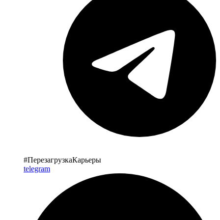
#ПерезагрузкаКарьеры
telegram