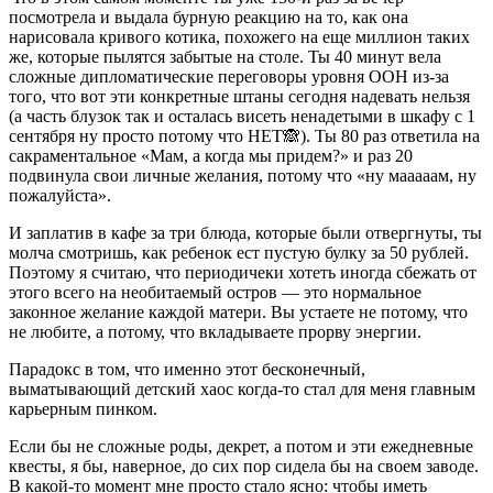
посмотрела и выдала бурную реакцию на то, как она
нарисовала кривого котика, похожего на еще миллион таких
же, которые пылятся забытые на столе. Ты 40 минут вела
сложные дипломатические переговоры уровня ООН из-за
того, что вот эти конкретные штаны сегодня надевать нельзя
(а часть блузок так и осталась висеть ненадетыми в шкафу с 1
сентября ну просто потому что НЕТ🙈). Ты 80 раз ответила на
сакраментальное «Мам, а когда мы придем?» и раз 20
подвинула свои личные желания, потому что «ну мааааам, ну
пожалуйста».
И заплатив в кафе за три блюда, которые были отвергнуты, ты
молча смотришь, как ребенок ест пустую булку за 50 рублей.
Поэтому я считаю, что периодичеки хотеть иногда сбежать от
этого всего на необитаемый остров — это нормальное
законное желание каждой матери. Вы устаете не потому, что
не любите, а потому, что вкладываете прорву энергии.
Парадокс в том, что именно этот бесконечный,
выматывающий детский хаос когда-то стал для меня главным
карьерным пинком.
Если бы не сложные роды, декрет, а потом и эти ежедневные
квесты, я бы, наверное, до сих пор сидела бы на своем заводе.
В какой-то момент мне просто стало ясно: чтобы иметь