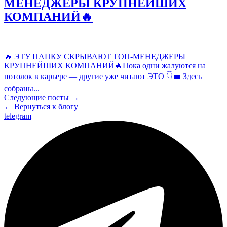
МЕНЕДЖЕРЫ КРУПНЕЙШИХ
КОМПАНИЙ🔥
🔥 ЭТУ ПАПКУ СКРЫВАЮТ ТОП-МЕНЕДЖЕРЫ
КРУПНЕЙШИХ КОМПАНИЙ🔥Пока одни жалуются на
потолок в карьере — другие уже читают ЭТО 👇💼 Здесь
собраны...
Следующие посты →
← Вернуться к блогу
telegram