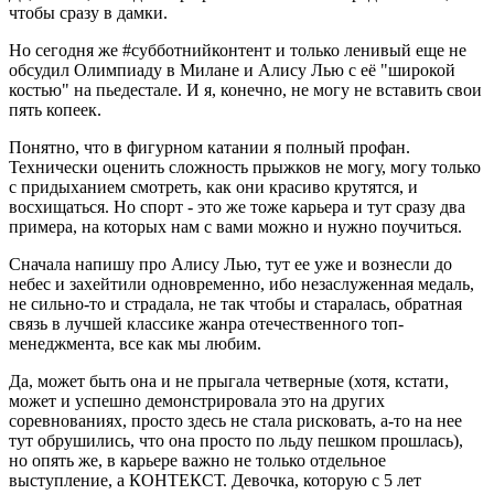
чтобы сразу в дамки.
Но сегодня же
#субботнийконтент
и только ленивый еще не
обсудил Олимпиаду в Милане и Алису Лью с её "широкой
костью" на пьедестале. И я, конечно, не могу не вставить свои
пять копеек.
Понятно, что в фигурном катании я полный профан.
Технически оценить сложность прыжков не могу, могу только
с придыханием смотреть, как они красиво крутятся, и
восхищаться. Но спорт - это же тоже карьера и тут сразу два
примера, на которых нам с вами можно и нужно поучиться.
Сначала напишу про Алису Лью, тут ее уже и вознесли до
небес и захейтили одновременно, ибо незаслуженная медаль,
не сильно-то и страдала, не так чтобы и старалась, обратная
связь в лучшей классике жанра отечественного топ-
менеджмента, все как мы любим.
Да, может быть она и не прыгала четверные (хотя, кстати,
может и успешно демонстрировала это на других
соревнованиях, просто здесь не стала рисковать, а-то на нее
тут обрушились, что она просто по льду пешком прошлась),
но опять же, в карьере важно не только отдельное
выступление, а КОНТЕКСТ. Девочка, которую с 5 лет