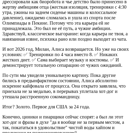
дрессировали как биоробота и чье детство было принесено в
жертву амбициям отца (жесткая изоляция, тренировки с 4:30
утра, ужины на заднем сиденье машины и колоссальное
давление), ожидаемо сломалась и ушла из спорта после
Олимпиады в Пекине. Потому что эта карьера ей не
принадлежала. Это был не её путь, а чужие амбиции.
Здравствуй, классическое выгорание: когда карьера не твоя, а
навязанная извне, психика рано или поздно выходит из чата.
И вот 2026 год, Милан, Алиса возвращается. Но уже на своих
условиях: ✅ Тренировки по 4 часа вместо 8. ✅ Никаких
жестких диет. ✅ Сама выбирает музыку и костюмы. ✅ И
демонстрирует тотальную сепарацию от чужих ожиданий.
По сути мы увидели уникальную картину. Пока другие
бились в предынфарктном состоянии, Алиса абсолютно
искренне кайфовала от процесса. Она открыто заявляла, что
приехала не за медалью, в перерывах уплетала хот-дог и
утешала расстроенную сокомандницу.
Итог? Золото. Первое для США за 24 года.
Конечно, циники и пиарщики сейчас спорят: а был ли этот
хот-дог и фразы в духе "да я вообще не за первым местом, а
так, покататься в удовольствие" чистой воды хайпом и
продуманным позиционированием?