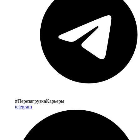
#ПерезагрузкаКарьеры
telegram