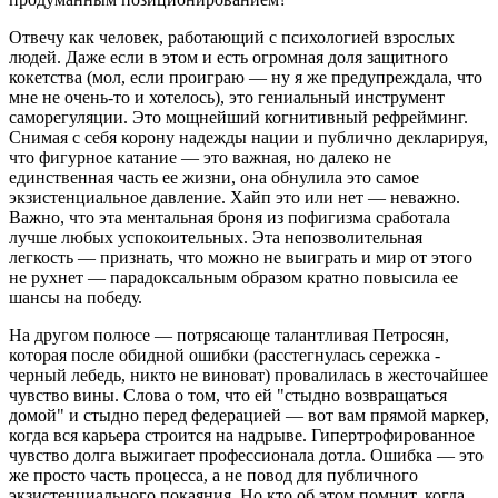
Отвечу как человек, работающий с психологией взрослых
людей.
Даже если в этом и есть огромная доля защитного
кокетства
(мол, если проиграю — ну я же предупреждала, что
мне не очень-то и хотелось),
это гениальный инструмент
саморегуляции.
Это мощнейший когнитивный рефрейминг.
Снимая с себя корону надежды нации и публично декларируя,
что фигурное катание — это важная, но далеко не
единственная часть ее жизни, она обнулила это самое
экзистенциальное давление. Хайп это или нет — неважно.
Важно, что эта ментальная броня из пофигизма сработала
лучше любых успокоительных. Эта
непозволительная
легкость — признать, что можно не выиграть и мир от этого
не рухнет — парадоксальным образом кратно повысила ее
шансы на победу.
На другом полюсе — потрясающе талантливая Петросян,
которая после обидной ошибки (расстегнулась сережка -
черный лебедь, никто не виноват) провалилась в жесточайшее
чувство вины. Слова о том, что ей "стыдно возвращаться
домой" и стыдно перед федерацией — вот вам прямой маркер,
когда вся карьера строится на надрыве. Гипертрофированное
чувство долга выжигает профессионала дотла. Ошибка — это
же просто часть процесса, а не повод для публичного
экзистенциального покаяния. Но кто об этом помнит, когда