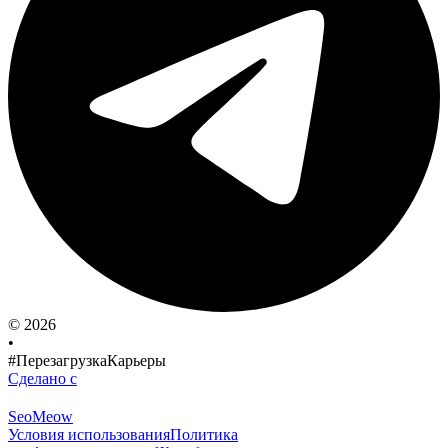
© 2026
•
#ПерезагрузкаКарьеры
Сделано с
SeoMeow
Условия использования
Политика