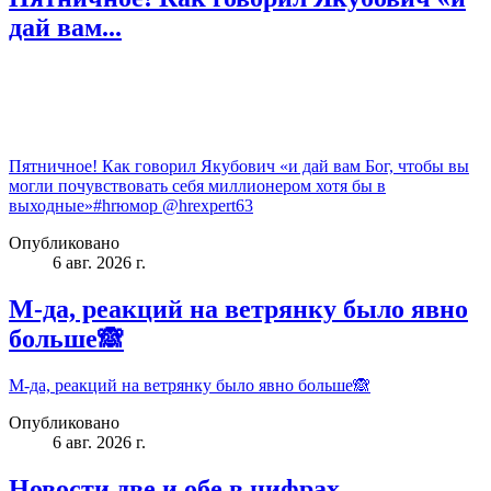
дай вам...
Пятничное! Как говорил Якубович «и дай вам Бог, чтобы вы
могли почувствовать себя миллионером хотя бы в
выходные»#hrюмор @hrexpert63
Опубликовано
6 авг. 2026 г.
М-да, реакций на ветрянку было явно
больше🙈
М-да, реакций на ветрянку было явно больше🙈
Опубликовано
6 авг. 2026 г.
Новости две и обе в цифрах.