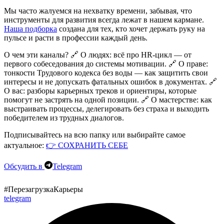
Мы часто жалуемся на нехватку времени, забывая, что
инструменты для развития всегда лежат в нашем кармане.
Наша подборка
создана для тех, кто хочет держать руку на
пульсе и расти в профессии каждый день.
О чем эти каналы?
🔗
О людях:
всё про HR-цикл — от
первого собеседования до системы мотивации. 🔗
О праве:
тонкости Трудового кодекса без воды — как защитить свои
интересы и не допускать фатальных ошибок в документах. 🔗
О вас:
разборы карьерных треков и ориентиры, которые
помогут не застрять на одной позиции. 🔗
О мастерстве:
как
выстраивать процессы, делегировать без страха и выходить
победителем из трудных диалогов.
Подписывайтесь на всю папку или выбирайте самое
актуальное:
👉 СОХРАНИТЬ СЕБЕ
Обсудить в
Telegram
#ПерезагрузкаКарьеры
telegram