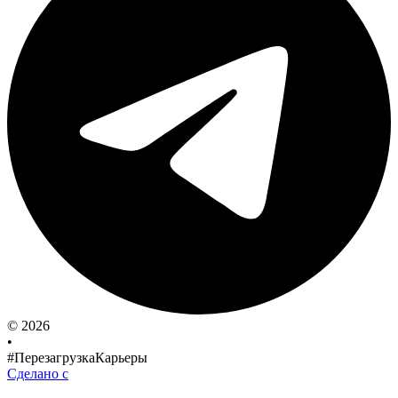
© 2026
•
#ПерезагрузкаКарьеры
Сделано с