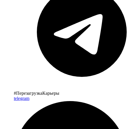
#ПерезагрузкаКарьеры
telegram