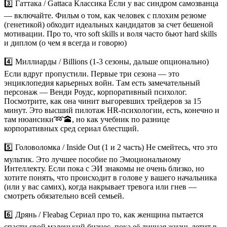
3️⃣
Гаттака / Gattaca
Классика
Если у вас синдром самозванца
— включайте. Фильм о том, как человек с плохим резюме
(генетикой) обходит идеальных кандидатов за счет бешеной
мотивации. Про то, что soft skills и воля часто бьют hard skills
и диплом (о чем я всегда и говорю)
4️⃣
Миллиарды / Billions (1-3 сезоны
, дальше опционально
)
Если вдруг пропустили. Первые три сезона — это
энциклопедия карьерных войн. Там есть замечательный
персонаж — Венди Роудс, корпоративный психолог.
Посмотрите, как она чинит выгоревших трейдеров за 15
минут. Это высший пилотаж HR-психологии, есть, конечно и
там нюансики➿🕋, но как учебник по разнице
корпоративных сред сериал блестщий.
5️⃣
Головоломка / Inside Out (1 и 2 часть)
Не смейтесь, что это
мультик. Это лучшее пособие по
Эмоциональному
Интеллекту
. Если пока с ЭИ знакомы не очень близко, но
хотите понять, что происходит в голове у вашего начальника
(или у вас самих), когда накрывает тревога или гнев —
смотреть обязательно всей семьей.
6️⃣
Дрянь / Fleabag
Сериал про то, как женщина пытается
спасти свой маленький бизнес, пока её личная жизнь летит в