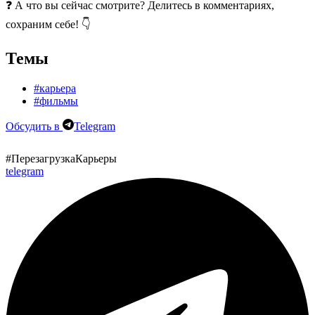
❓
А что вы сейчас смотрите? Делитесь в комментария
х
,
сохраним себе! 👇
Темы
#карьера
#фильмы
Обсудить в
Telegram
#ПерезагрузкаКарьеры
telegram