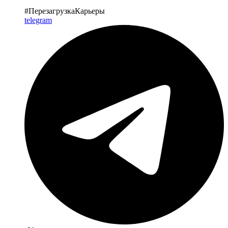
#ПерезагрузкаКарьеры
telegram