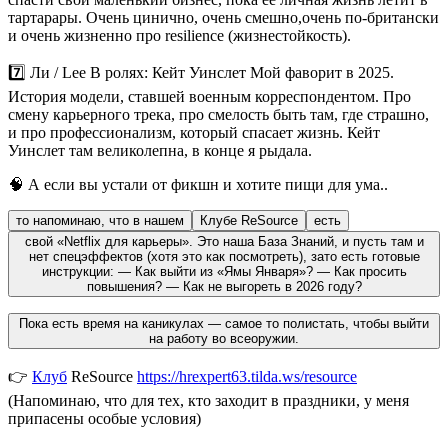
тартарары. Очень цинично, очень смешно,очень по-британски
и очень жизненно про
resilience
(жизнестойкость).
7️⃣
Ли / Lee
В ролях: Кейт Уинслет
Мой фаворит в 2025.
История модели, ставшей военным корреспондентом. Про
смену карьерного трека, про смелость быть там, где страшно,
и про профессионализм, который спасает жизнь. Кейт
Уинслет там великолепна, в конце я рыдала.
🧠
А если вы устали от фикшн и хотите пищи для ума..
то напоминаю, что в нашем
Клубе ReSource
есть
свой
«Netflix для карьеры»
. Это наша База Знаний, и пусть там и
нет спецэффектов (хотя это как посмотреть), зато есть готовые
инструкции: — Как выйти из «Ямы Января»? — Как просить
повышения? — Как не выгореть в 2026 году?
Пока есть время на каникулах — самое то полистать, чтобы выйти
на работу во всеоружии.
👉
Клуб
ReSource
https://hrexpert63.tilda.ws/resource
(Напоминаю, что для тех, кто заходит в праздники, у меня
припасены особые условия)