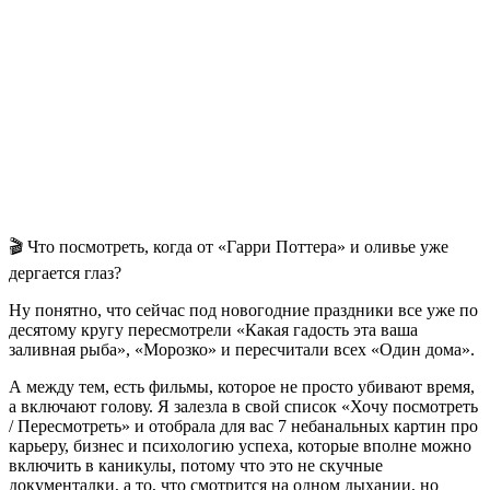
🎬 Что посмотреть, когда от «Гарри Поттера» и оливье уже
дергается глаз?
Ну понятно, что сейчас под новогодние праздники все уже по
десятому кругу пересмотрели «Какая гадость эта ваша
заливная рыба», «Морозко» и пересчитали всех «Один дома».
А между тем, есть фильмы, которое не просто убивают время,
а включают голову. Я залезла в свой список «Хочу посмотреть
/ Пересмотреть» и отобрала для вас
7 небанальных картин про
карьеру, бизнес и психологию успех
а, которые вполне можно
включить в каникулы, потому что это не скучные
документалки, а то, что смотрится на одном дыхании, но