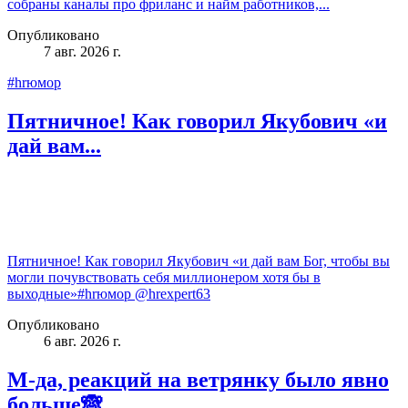
собраны каналы про фриланс и найм работников,...
Опубликовано
7 авг. 2026 г.
#hrюмор
Пятничное! Как говорил Якубович «и
дай вам...
Пятничное! Как говорил Якубович «и дай вам Бог, чтобы вы
могли почувствовать себя миллионером хотя бы в
выходные»#hrюмор @hrexpert63
Опубликовано
6 авг. 2026 г.
М-да, реакций на ветрянку было явно
больше🙈