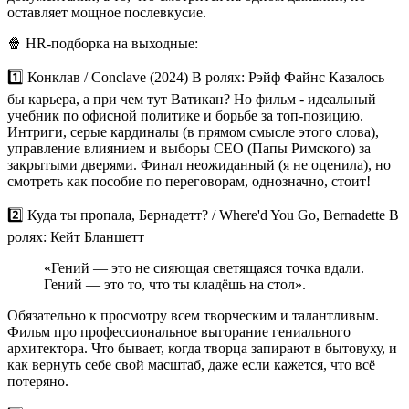
оставляет мощное послевкусие.
🍿
HR-подборка на выходные:
1️⃣
Конклав / Conclave (2024)
В ролях: Рэйф Файнс
Казалось
бы карьера, а при чем тут Ватикан? Но фильм - идеальный
учебник по
офисной политике
и борьбе за топ-позицию.
Интриги, серые кардиналы (в прямом смысле этого слова),
управление влиянием и выборы СЕО (Папы Римского) за
закрытыми дверями. Финал неожиданный (я не оценила), но
смотреть как пособие по переговорам, однозначно, стоит!
2️⃣
Куда ты пропала, Бернадетт? / Where'd You Go, Bernadette
В
ролях: Кейт Бланшетт
«Гений — это не сияющая светящаяся точка вдали.
Гений — это то, что ты кладёшь на стол».
Обязательно к просмотру всем творческим и талантливым.
Фильм про
профессиональное выгорание
гениального
архитектора. Что бывает, когда творца запирают в бытовуху, и
как вернуть себе свой масштаб, даже если кажется, что всё
потеряно.