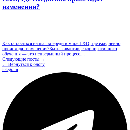
изменения?
Как оставаться на шаг впереди в мире L&D, где ежедневно
происходят изменения?Быть в авангарде корпоративного
обучения — это непрерывный процесс....
Следующие посты →
← Вернуться к блогу
telegram