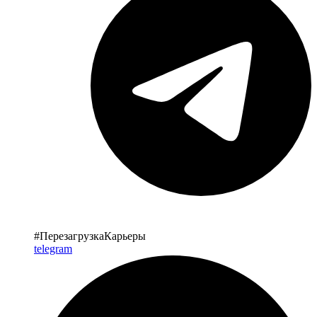
#ПерезагрузкаКарьеры
telegram