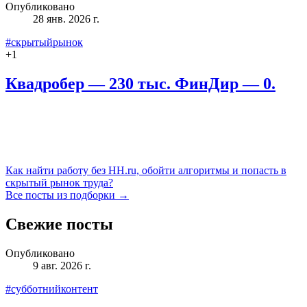
Опубликовано
28 янв. 2026 г.
#скрытыйрынок
+
1
Квадробер — 230 тыс. ФинДир — 0.
Как найти работу без HH.ru, обойти алгоритмы и попасть в
скрытый рынок труда?
Все посты из подборки →
Свежие посты
Опубликовано
9 авг. 2026 г.
#субботнийконтент