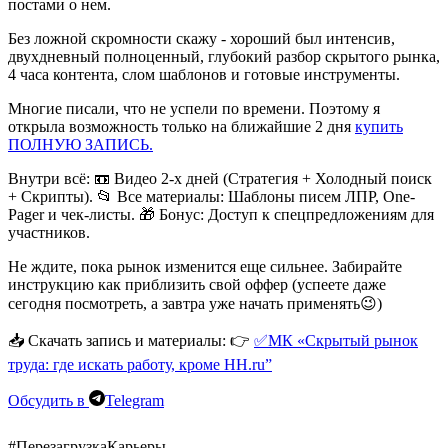
постами о нем.
Без ложной скромности скажу - хороший был интенсив,
двухдневный полноценный, глубокий разбор скрытого рынка,
4 часа контента, слом шаблонов и готовые инструменты.
Многие писали, что не успели по времени. Поэтому я
открыла возможность
только на ближайшие 2 дня
купить
ПОЛНУЮ ЗАПИСЬ.
Внутри всё:
📼 Видео 2-х дней (Стратегия + Холодный поиск
+ Скрипты). 📂 Все материалы: Шаблоны писем ЛПР, One-
Pager и чек-листы. 🎁 Бонус: Доступ к спецпредложениям для
участников.
Не ждите, пока рынок изменится еще сильнее. Забирайте
инструкцию как приблизить свой оффер
(успеете даже
сегодня посмотреть, а завтра уже начать применять😉)
📥 Скачать запись и материалы:
👉
✅МК «Скрытый рынок
труда: где искать работу, кроме HH.ru”
Обсудить в
Telegram
#ПерезагрузкаКарьеры