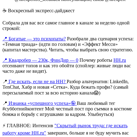
☕️ Воскресный экспресс-дайджест
Собрала для вас все самое главное в канале за неделю одной
строкой:
📍 Богатые — это психопаты?
Разобрали два сценария успеха:
«Темная триада» (идти по головам) и «Эффект Месси»
(капитал мастерства). Читать, чтобы выбрать свою стратегию.
📍 Квадробер — 230к, ФинДир — 0
Почему роботы
HH.ru
отсеивают топов и как это обойти (спойлер: живые люди вас
часто даже не видят).
📍
Где искать, если не на HH?
Разбор альтернатив: LinkedIn,
TenChat, Хабр и новая «Сетка». Куда бежать профи?
(самый
пересылаемый пост за всю историю канала😱)
📍
Изнанка «успешного успеха»🤪
Ваш любимый тег
#субботнийконтент
Мой честный пост про съемки в костюме
бомжа и борьбу с игрушками за кадром. Улыбнуться)
⚡️ ГЛАВНОЕ:
Интенсив
"Скрытый рынок труда: где искать
работу кроме HH.ru"
завершен, больше я не буду мучить вас